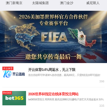
技术驻场
品牌赋能
供应服务
云端探场
服务案例
产品介绍
产品概况
育种体系
育种成果
关于看球通
企业简介
品牌故事
企业文化
企业荣誉
发展历程
看球通基地
合作伙伴
社会责任
资讯分享
看球通新闻动态
性能测定报告