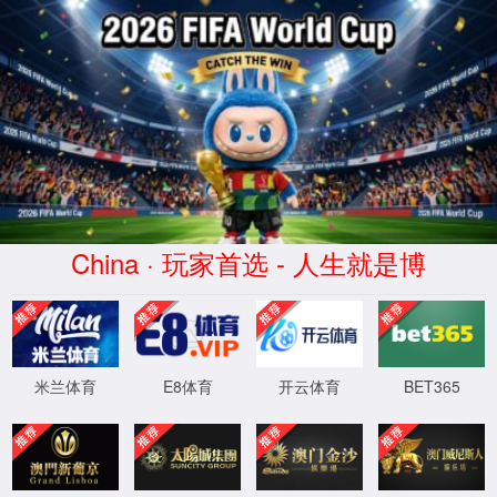
快捷导航
首页
综合服务
产品介绍
关于看球通
资讯分享
加入我们
联系我们
联系我们
marketing@highjetgroup.com
+86(591)2863 9895

首页
综合服务
联合育种
二元扩繁
基因认证