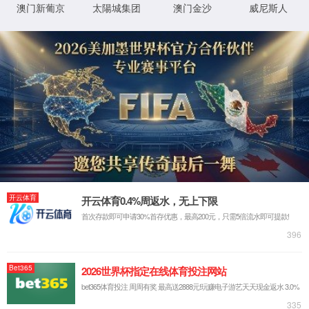
技术驻场
品牌赋能
供应服务
云端探场
服务案例
产品介绍
产品概况
育种体系
育种成果
关于看球通
企业简介
品牌故事
企业文化
企业荣誉
发展历程
看球通基地
合作伙伴
社会责任
资讯分享
看球通新闻动态
性能测定报告