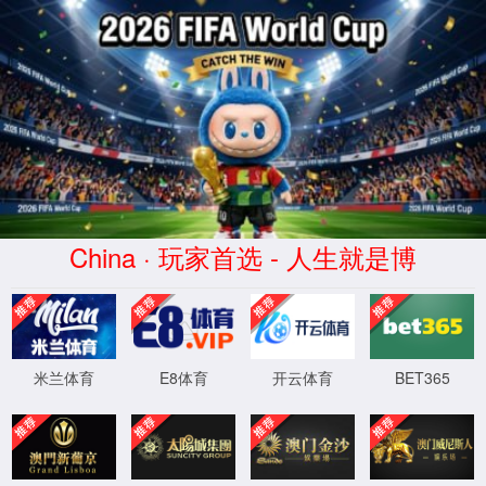
快捷导航
首页
综合服务
产品介绍
关于看球通
资讯分享
加入我们
联系我们
联系我们
marketing@highjetgroup.com
+86(591)2863 9895

首页
综合服务
联合育种
二元扩繁
基因认证