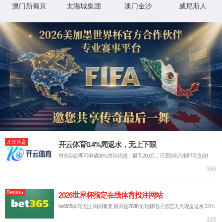
技术驻场
品牌赋能
供应服务
云端探场
服务案例
产品介绍
产品概况
育种体系
育种成果
关于看球通
企业简介
品牌故事
企业文化
企业荣誉
发展历程
看球通基地
合作伙伴
社会责任
资讯分享
看球通新闻动态
性能测定报告