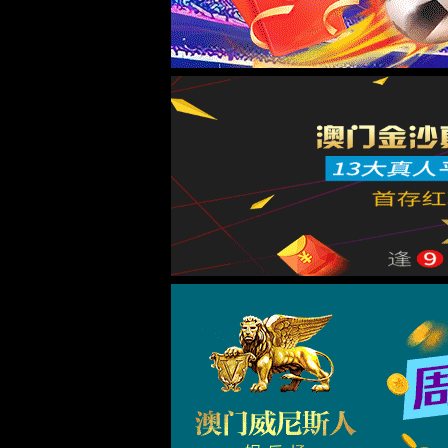
技术驻场
品牌赋能
供应服务
云端探场
服务案例
产品介绍
产品概况
育种体系
育种成果
关于看球通
企业简介
品牌故事
企业文化
企业荣誉
发展历程
看球通基地
合作伙伴
社会责任
资讯分享
看球通新闻动态
性能测定报告