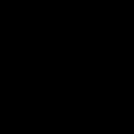
官方抖音号
官方快手号