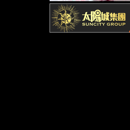
产品介绍

产品概况
育种体系
育种成果
关于看球通

企业简介
品牌故事
企业文化
企业荣誉
发展历程
看球通基地
合作伙伴
社会责任
资讯分享

看球通新闻动态
性能测定报告
国家育种报告
前沿技术文章
看球通视频智库
加入我们
