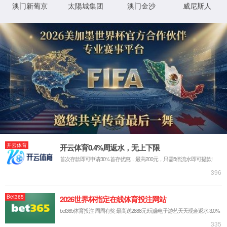
技术驻场
品牌赋能
供应服务
云端探场
服务案例
产品介绍
产品概况
育种体系
育种成果
关于看球通
企业简介
品牌故事
企业文化
企业荣誉
发展历程
看球通基地
合作伙伴
社会责任
资讯分享
看球通新闻动态
性能测定报告