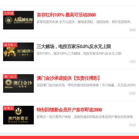
国家育种报告
前沿技术文章
看球通视频智库
加入我们
职业机会
职业发展
联系我们

EN
中

首页
综合服务

联合育种
二元扩繁
基因认证
技术驻场
品牌赋能
供应服务
云端探场
服务案例