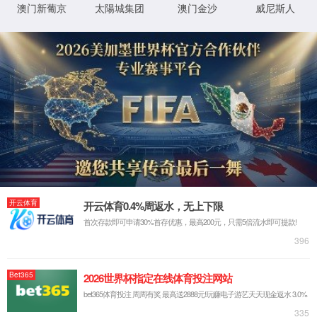
技术驻场
品牌赋能
供应服务
云端探场
服务案例
产品介绍
产品概况
育种体系
育种成果
关于看球通
企业简介
品牌故事
企业文化
企业荣誉
发展历程
看球通基地
合作伙伴
社会责任
资讯分享
看球通新闻动态
性能测定报告