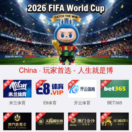
快捷导航
首页
综合服务
产品介绍
关于看球通
资讯分享
加入我们
联系我们
联系我们
marketing@highjetgroup.com
+86(591)2863 9895

首页
综合服务
联合育种
二元扩繁
基因认证